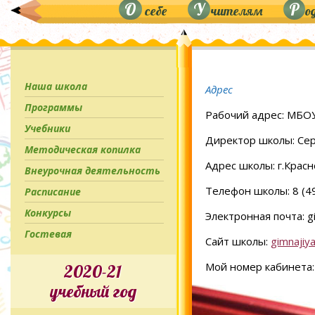
О
У
Р
себе
чителям
о
Наша школа
Адрес
Программы
Рабочий адрес: МБО
Учебники
Директор школы: Сер
Методическая копилка
Адрес школы: г.Красн
Внеурочная деятельность
Телефон школы: 8 (4
Расписание
Конкурсы
Электронная почта: g
Гостевая
Сайт школы:
gimnajiy
Мой номер кабинета: 
2020-21
учебный год