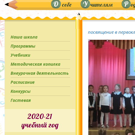
О
У
Р
себе
чителям
о
посвящение в первок
Наша школа
Программы
Учебники
Методическая копилка
Внеурочная деятельность
Расписание
Конкурсы
Гостевая
2020-21
учебный год