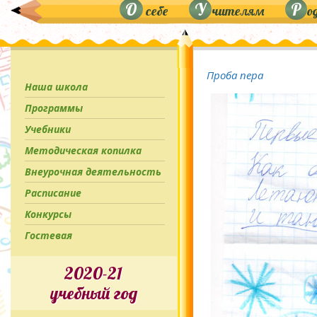
О
У
Р
себе
чителям
о
Проба пера
Наша школа
Программы
Учебники
Методическая копилка
Внеурочная деятельность
Расписание
Конкурсы
Гостевая
2020-21
учебный год