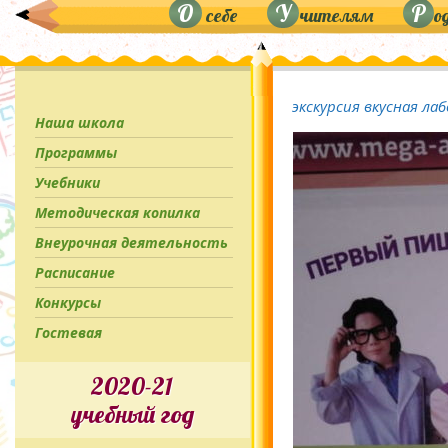
О
У
Р
себе
чителям
о
экскурсия вкусная л
Наша школа
Программы
Учебники
Методическая копилка
Внеурочная деятельность
Расписание
Конкурсы
Гостевая
2020-21
учебный год