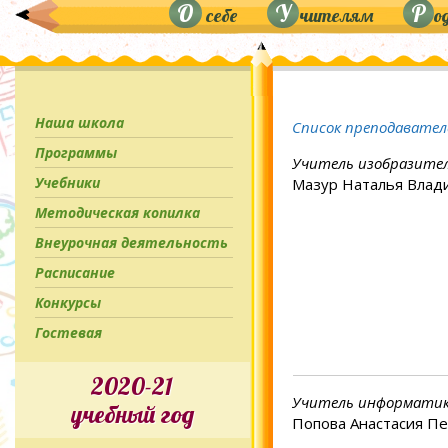
О
У
Р
себе
чителям
о
Наша школа
Список преподавател
Программы
Учитель изобразител
Учебники
Мазур Наталья Влад
Методическая копилка
Внеурочная деятельность
Расписание
Конкурсы
Гостевая
2020-21
Учитель информати
учебный год
Попова Анастасия П