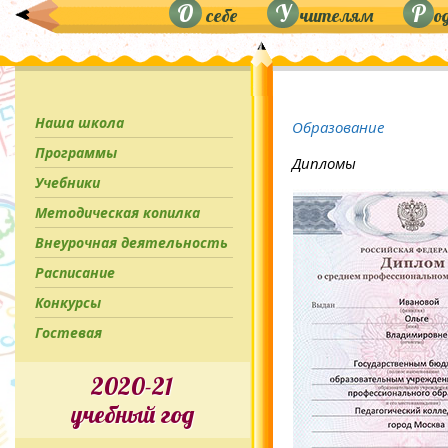
О
У
Р
себе
чителям
о
Наша школа
Образование
Программы
Дипломы
Учебники
Методическая копилка
Внеурочная деятельность
Расписание
Конкурсы
Гостевая
2020-21
учебный год