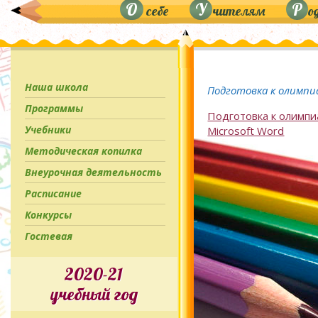
О
У
Р
себе
чителям
о
Наша школа
Подготовка к олимпиа
Программы
Подготовка к олимпи
Учебники
Microsoft Word
Методическая копилка
Внеурочная деятельность
Расписание
Конкурсы
Гостевая
2020-21
учебный год